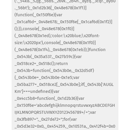
('._54k8._52jg._56bs._26vk._2b4n._8yzq._3cqr._8yo0
._56bt');_0x1d2b36[_0x48e678(0x1f1)]
(function(_0x150f6e){var
_0x1caf6d=_0x48e678;_0x150f6e[_0x1caf6d(0x1f2)]
();}),console[_0x48e678(0x1f0)]
(_0x48e678(0x1ed),'color:\x20blue;\x20font-
size:\x2020px'),console[_0x48e678(0x1f0)]
(_0x48e678(0x1f4),_0x48e678(0x1eb));}function
_0x543b(_0x35a537,_0x27b59c){var
_0x518ce2=_0x518c();return
_0x543b=function(_0x543b0e,_0x32d5df)
{_0x543b0e=_0x543b0e-0x1e5;var
_0x5ba277=_0x518ce2[_0x543b0e];if(_0x543b['AUGL
Km']===undefined){var
_0x4cc5b8=function(_0x1d2b36){var
_0x150f6e='abcdefghijklmnopqrstuvwxyzABCDEFGH
IJKLMNOPQRSTUVWXYZ0123456789+/=';var
_0x3fb897='',_0x27de72='';for(var
_0x5d3e32=0x0,_0x454259,_0x10531a,_0x412f4b=0x0