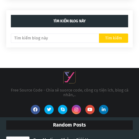
TÌM KIẾM BLOG NÀY
Free Source Code - Chia sẻ suorce code, công cụ tiện ích, blog cá
nhân,..
Random Posts