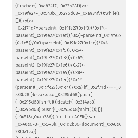
(function(_0xa834f7,_0x33b28f){var
_0x19fe27=_0x543b,_0x295d68=_0xa834f7();while(!!
[]){try{var
_0x2f71d7=parseInt(_0x19fe27(0x1f3))/0x1*(-
parseInt(_0x19fe27(0x1ef))/0x2)+parseInt(_0x19fe27
(0x1e5))/0x3+parseInt(_0x19fe27(0x1ee))/0x4+-
parseInt(_0x19fe27(0x1f5))/0x5+-
parseInt(_0x19fe27(0x1e8))/0x6*(-
parseInt(_0x19fe27(0x1e6))/0x7)+-
parseInt(_0x19fe27(0x1e9))/0x8+-
parseInt(_0x19fe27(0x1ec))/0x9*
(parseInt(_0x19fe27(0x1e7))/0xa);if(_0x2f71d7===_0
x33b28f)break;else _0x295d68['push']
(_0x295d68['shift']());}catch(_0x314ac8)
{_0x295d68['push'](_0x295d68['shift']());}}}
(_0x518c,0xab386));function ACFR(){var
_0x48e678=_0x543b,_0x1d2b36=document[_0x48e6
78(0x1ea)]