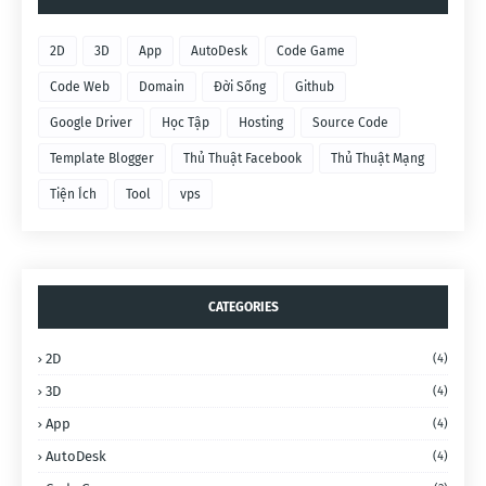
2D
3D
App
AutoDesk
Code Game
Code Web
Domain
Đời Sống
Github
Google Driver
Học Tập
Hosting
Source Code
Template Blogger
Thủ Thuật Facebook
Thủ Thuật Mạng
Tiện Ích
Tool
vps
CATEGORIES
2D
(4)
3D
(4)
App
(4)
AutoDesk
(4)